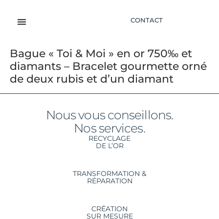
CONTACT
CRÉATION DE BIJOU
LA BOUTIQUE
Bague « Toi & Moi » en or 750‰ et
diamants – Bracelet gourmette orné
de deux rubis et d’un diamant
Nous vous conseillons.
Nos services.
RECYCLAGE
DE L’OR
TRANSFORMATION &
RÉPARATION
CRÉATION
SUR MESURE